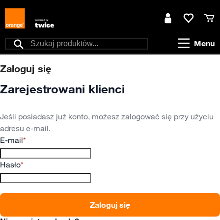
Przejdź do treści
Moje konto
Ulubione
Kos
Menu
Szukaj
Zaloguj się
Zarejestrowani klienci
Jeśli posiadasz już konto, możesz zalogować się przy użyciu
adresu e-mail.
E-mail
Hasło
Zaloguj się