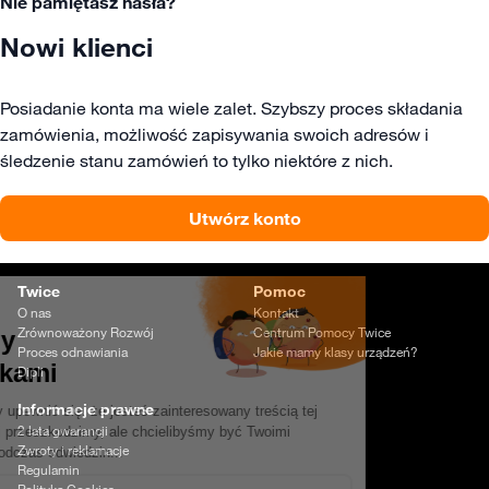
Nie pamiętasz hasła?
Nowi klienci
Posiadanie konta ma wiele zalet. Szybszy proces składania
zamówienia, możliwość zapisywania swoich adresów i
śledzenie stanu zamówień to tylko niektóre z nich.
Utwórz konto
Twice
Pomoc
O nas
Kontakt
Zrównoważony Rozwój
Centrum Pomocy Twice
Proces odnawiania
Jakie mamy klasy urządzeń?
Dipli
Informacje prawne
2 lata gwarancji
Zwroty i reklamacje
Regulamin