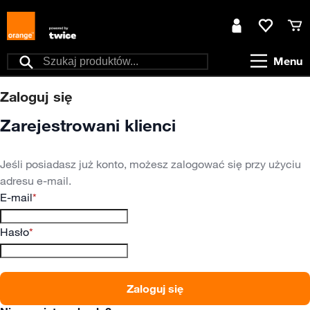
Przejdź do treści
Moje konto
Ulubione
Kos
Menu
Szukaj
Zaloguj się
Zarejestrowani klienci
Jeśli posiadasz już konto, możesz zalogować się przy użyciu
adresu e-mail.
E-mail
Hasło
Zaloguj się