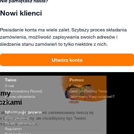
Nie pamiętasz hasła?
Nowi klienci
Posiadanie konta ma wiele zalet. Szybszy proces składania
zamówienia, możliwość zapisywania swoich adresów i
śledzenie stanu zamówień to tylko niektóre z nich.
Utwórz konto
Twice
Pomoc
O nas
Kontakt
Zrównoważony Rozwój
Centrum Pomocy Twice
Proces odnawiania
Jakie mamy klasy urządzeń?
Dipli
Informacje prawne
2 lata gwarancji
Zwroty i reklamacje
Regulamin