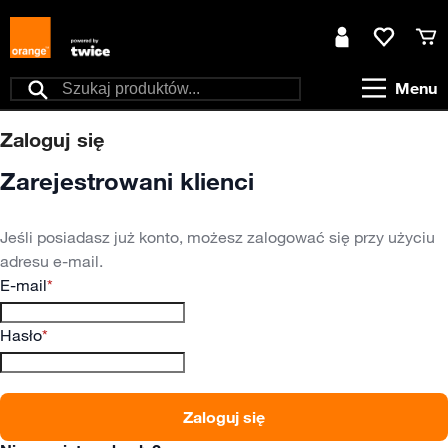
Przejdź do treści
Moje konto
Ulubione
Kos
Menu
Szukaj
Zaloguj się
Zarejestrowani klienci
Jeśli posiadasz już konto, możesz zalogować się przy użyciu
adresu e-mail.
E-mail
Hasło
Zaloguj się