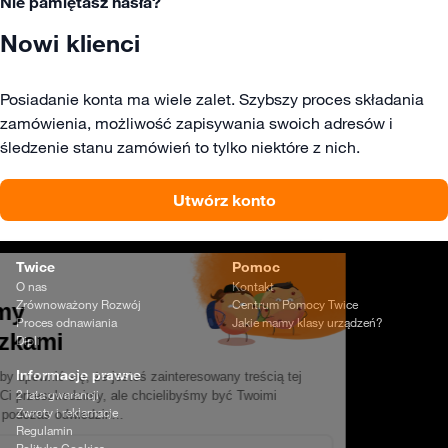
Nie pamiętasz hasła?
Nowi klienci
Posiadanie konta ma wiele zalet. Szybszy proces składania
zamówienia, możliwość zapisywania swoich adresów i
śledzenie stanu zamówień to tylko niektóre z nich.
Utwórz konto
Twice
Pomoc
O nas
Kontakt
Zrównoważony Rozwój
Centrum Pomocy Twice
Proces odnawiania
Jakie mamy klasy urządzeń?
Dipli
Informacje prawne
2 lata gwarancji
Zwroty i reklamacje
Regulamin