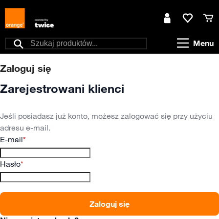
Przejdź do treści
Moje konto
Ulubione
Kos
Menu
Szukaj
Zaloguj się
Zarejestrowani klienci
Jeśli posiadasz już konto, możesz zalogować się przy użyciu
adresu e-mail.
E-mail
Hasło
Zaloguj się