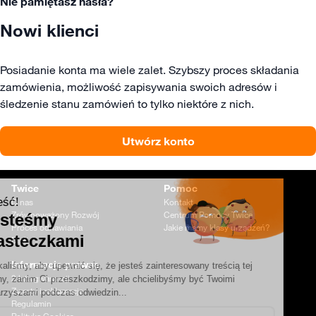
Nie pamiętasz hasła?
Nowi klienci
Posiadanie konta ma wiele zalet. Szybszy proces składania
zamówienia, możliwość zapisywania swoich adresów i
śledzenie stanu zamówień to tylko niektóre z nich.
Utwórz konto
Twice
Pomoc
O nas
Kontakt
Zrównoważony Rozwój
Centrum Pomocy Twice
Proces odnawiania
Jakie mamy klasy urządzeń?
Dipli
Informacje prawne
2 lata gwarancji
Zwroty i reklamacje
Regulamin