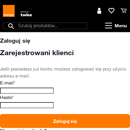
Przejdź do treści
Moje konto
Ulubione
Kos
Menu
Szukaj
Zaloguj się
Zarejestrowani klienci
Jeśli posiadasz już konto, możesz zalogować się przy użyciu
adresu e-mail.
E-mail
Hasło
Zaloguj się