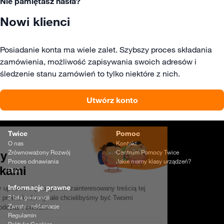
Nie pamiętasz hasła?
Nowi klienci
Posiadanie konta ma wiele zalet. Szybszy proces składania
zamówienia, możliwość zapisywania swoich adresów i
śledzenie stanu zamówień to tylko niektóre z nich.
Utwórz konto
Twice
Pomoc
O nas
Kontakt
Zrównoważony Rozwój
Centrum Pomocy Twice
Proces odnawiania
Jakie mamy klasy urządzeń?
Dipli
Informacje prawne
2 lata gwarancji
Zwroty i reklamacje
Regulamin