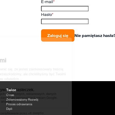
E-mail
Hasło
Zaloguj się
Nie pamiętasz hasła
Twice
O nas
Zrównoważony Rozwój
Proces odnawiania
Dipli