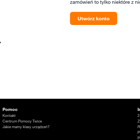
zamówień to tylko niektóre z ni
Utwórz konto
?
Pomoc
I
Kontakt
2
Centrum Pomocy Twice
Z
Jakie mamy klasy urządzeń?
R
P
P