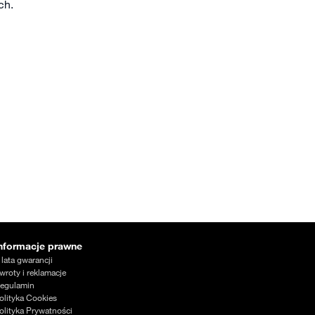
ch.
nformacje prawne
 lata gwarancji
wroty i reklamacje
egulamin
olityka Cookies
olityka Prywatności