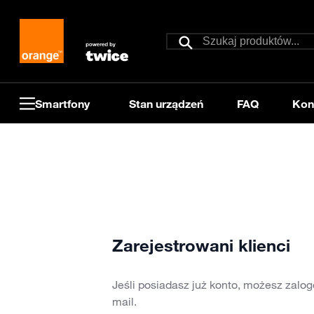
Przejdź do treści
Szukaj
Szukaj
Smartfony
Stan urządzeń
FAQ
Kon
Zarejestrowani klienci
Jeśli posiadasz już konto, możesz zalog
mail.