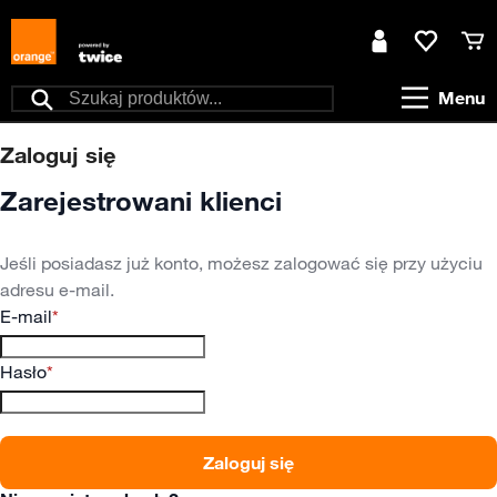
Przejdź do treści
Moje konto
Ulubione
Kos
Menu
Szukaj
Zaloguj się
Zarejestrowani klienci
Jeśli posiadasz już konto, możesz zalogować się przy użyciu
adresu e-mail.
E-mail
Hasło
Zaloguj się