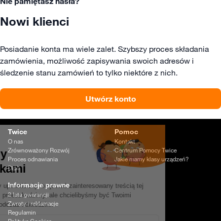
Nie pamiętasz hasła?
Nowi klienci
Posiadanie konta ma wiele zalet. Szybszy proces składania
zamówienia, możliwość zapisywania swoich adresów i
śledzenie stanu zamówień to tylko niektóre z nich.
Utwórz konto
Twice
Pomoc
O nas
Kontakt
Zrównoważony Rozwój
Centrum Pomocy Twice
Proces odnawiania
Jakie mamy klasy urządzeń?
Dipli
Informacje prawne
2 lata gwarancji
Zwroty i reklamacje
Regulamin