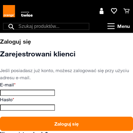
Przejdź do treści
Moje konto
Ulubione
Kos
Menu
Szukaj
Zaloguj się
Zarejestrowani klienci
Jeśli posiadasz już konto, możesz zalogować się przy użyciu
adresu e-mail.
E-mail
Hasło
Zaloguj się