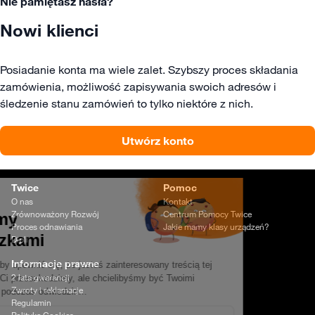
Nie pamiętasz hasła?
Nowi klienci
Posiadanie konta ma wiele zalet. Szybszy proces składania
zamówienia, możliwość zapisywania swoich adresów i
śledzenie stanu zamówień to tylko niektóre z nich.
Utwórz konto
Twice
Pomoc
O nas
Kontakt
Zrównoważony Rozwój
Centrum Pomocy Twice
Proces odnawiania
Jakie mamy klasy urządzeń?
Dipli
Informacje prawne
2 lata gwarancji
Zwroty i reklamacje
Regulamin