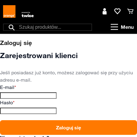
Przejdź do treści
Moje konto
Ulubione
Kos
Menu
Szukaj
Zaloguj się
Zarejestrowani klienci
Jeśli posiadasz już konto, możesz zalogować się przy użyciu
adresu e-mail.
E-mail
Hasło
Zaloguj się