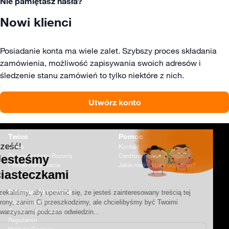
Nie pamiętasz hasła?
Nowi klienci
Posiadanie konta ma wiele zalet. Szybszy proces składania
zamówienia, możliwość zapisywania swoich adresów i
śledzenie stanu zamówień to tylko niektóre z nich.
Utwórz konto
Twice
Pomoc
O nas
Kontakt
Zrównoważony Rozwój
Centrum Pomocy Twice
Proces odnawiania
Jakie mamy klasy urządzeń?
Dipli
Informacje prawne
2 lata gwarancji
Zwroty i reklamacje
Regulamin