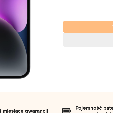
Pojemność bat
4 miesiące gwarancji