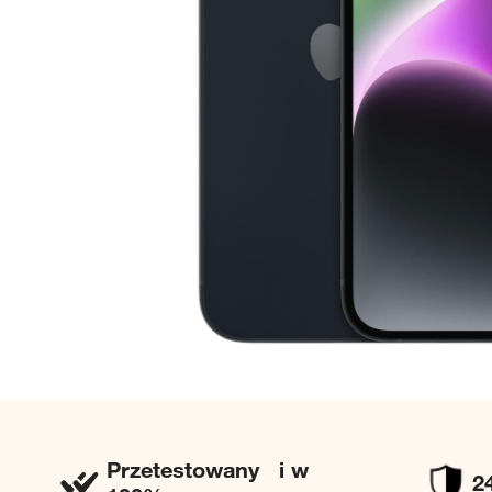
Przetestowany i w
2