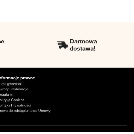
ce
Darmowa
dostawa!
nformacje prawne
 lata gwarancji
wroty i reklamacje
egulamin
olityka Cookies
olityka Prywatności
rawo do odstąpienia od Umowy