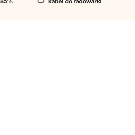
j 85%
kabel do ładowarki