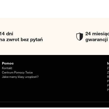
14 dni
24 miesią
na zwrot bez pytań
gwarancji
Pomoc
I
Kontakt
2
Centrum Pomocy Twice
Z
Jakie mamy klasy urządzeń?
R
P
P
P