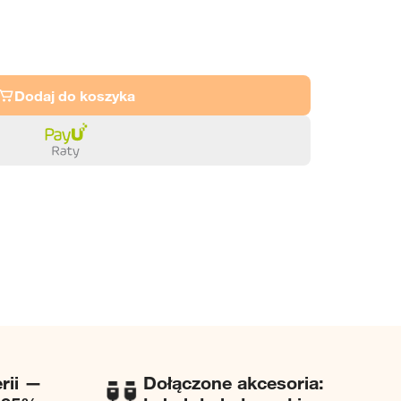
Dodaj do koszyka
erii —
Dołączone akcesoria: