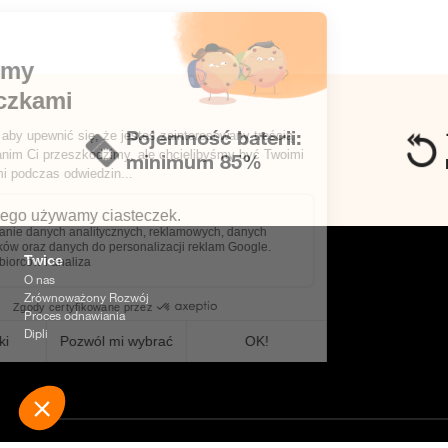
Pojemność baterii:
minimum 85%
Twice
O nas
Zrównoważony Rozwój
Proces odnawiania
Dipli