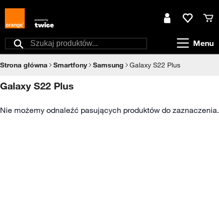
Przejdź do treści
Moje konto
Ulubione
Kos
Menu
Szukaj
Strona główna
Smartfony
Samsung
Galaxy S22 Plus
Galaxy S22 Plus
Nie możemy odnaleźć pasujących produktów do zaznaczenia.