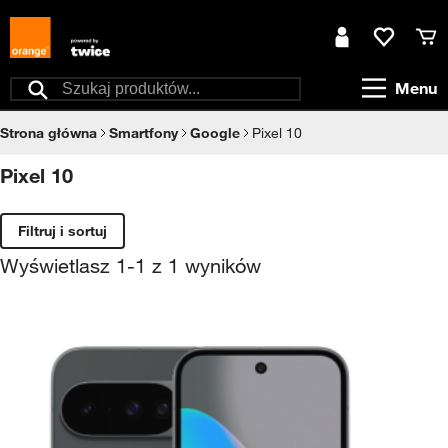
Przejdź do treści
Moje konto
Ulubione
Kos
Menu
Szukaj
Strona główna
Smartfony
Google
Pixel 10
Pixel 10
Filtruj i sortuj
Wyświetlasz
1
-
1
z
1
wyników