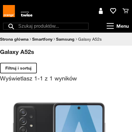
Przejdź do treści
Moje konto
Ulubione
Kos
Menu
Szukaj
Strona główna
Smartfony
Samsung
Galaxy A52s
Galaxy A52s
Filtruj i sortuj
Wyświetlasz
1
-
1
z
1
wyników