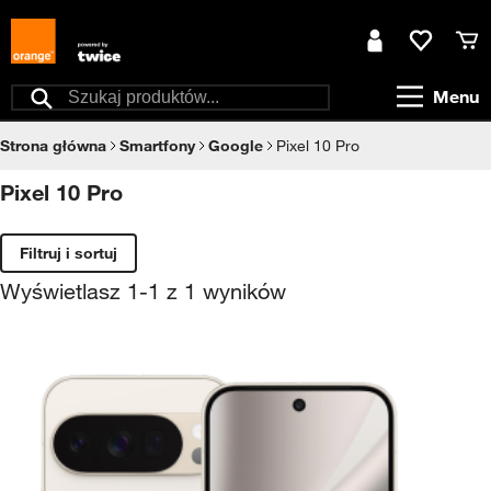
Przejdź do treści
Moje konto
Ulubione
Kos
Menu
Szukaj
Strona główna
Smartfony
Google
Pixel 10 Pro
Pixel 10 Pro
Filtruj i sortuj
Wyświetlasz
1
-
1
z
1
wyników