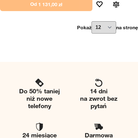
Od
1 131,00 zł
Pokaż
na stronę
Do 50% taniej
14 dni
niż nowe
na zwrot bez
telefony
pytań
24 miesiące
Darmowa