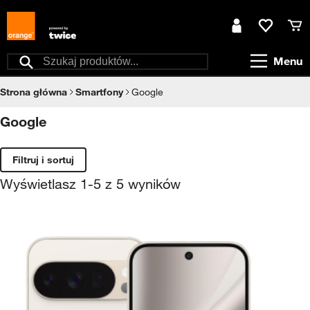
Przejdź do treści
Moje konto
Ulubione
Kos
Menu
Szukaj
Strona główna
Smartfony
Google
Google
Filtruj i sortuj
Wyświetlasz
1
-
5
z
5
wyników