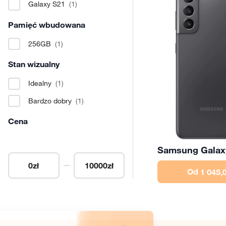
Galaxy S21
(1)
Pamięć wbudowana
256GB
(1)
Stan wizualny
Idealny
(1)
Bardzo dobry
(1)
Cena
Samsung Galax
0
zł
10000
zł
Od
1 045,0