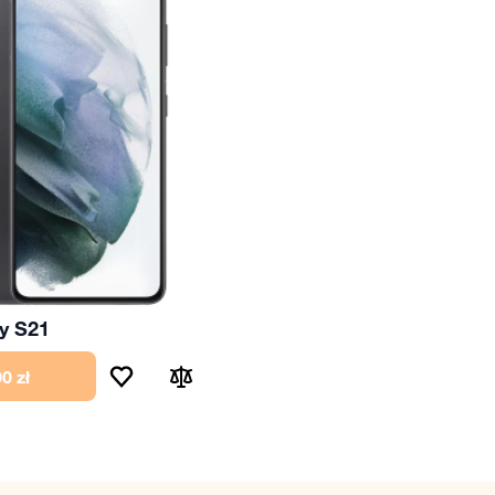
y S21
0 zł