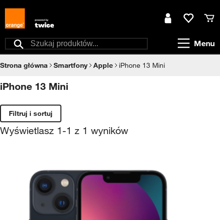
Przejdź do treści
Moje konto
Ulubione
Kos
Menu
Szukaj
Strona główna
Smartfony
Apple
iPhone 13 Mini
iPhone 13 Mini
Filtruj i sortuj
Wyświetlasz
1
-
1
z
1
wyników