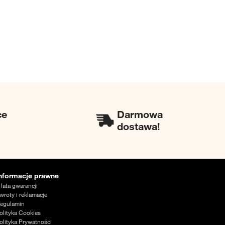
ce
Darmowa
dostawa!
nformacje prawne
 lata gwarancji
wroty i reklamacje
egulamin
olityka Cookies
olityka Prywatności