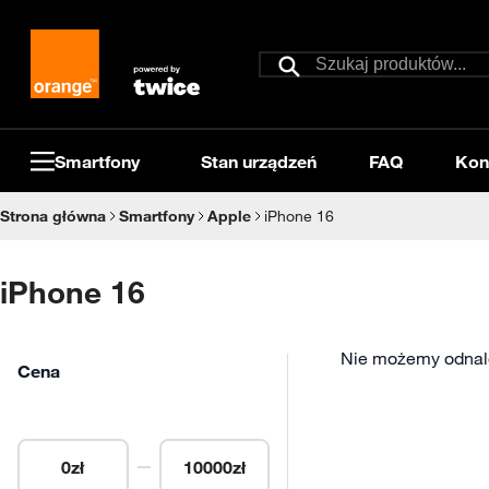
Przejdź do treści
Szukaj
Szukaj
Smartfony
Stan urządzeń
FAQ
Kon
Strona główna
Smartfony
Apple
iPhone 16
iPhone 16
Nie możemy odnale
Cena
0
zł
10000
zł