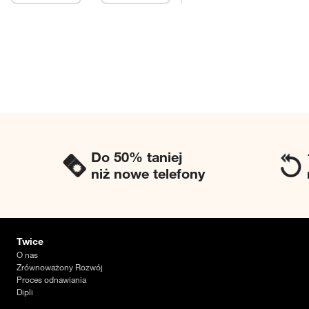
Do 50% taniej
niż nowe telefony
Twice
O nas
Zrównoważony Rozwój
Proces odnawiania
Dipli