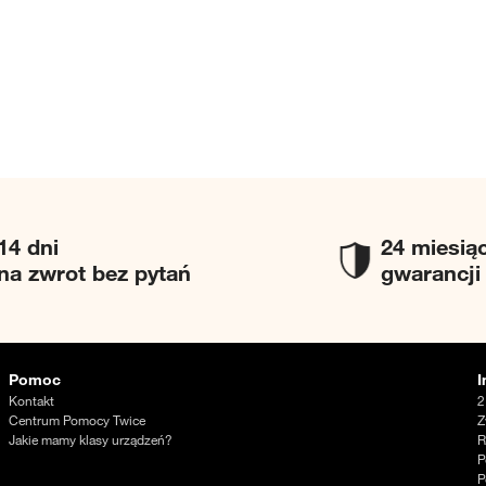
14 dni
24 miesią
na zwrot bez pytań
gwarancji
Pomoc
I
Kontakt
2
Centrum Pomocy Twice
Z
Jakie mamy klasy urządzeń?
R
P
P