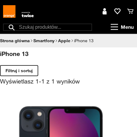
Przejdź do treści
Moje konto
Ulubione
Kos
Menu
Szukaj
Strona główna
Smartfony
Apple
iPhone 13
iPhone 13
Filtruj i sortuj
Wyświetlasz
1
-
1
z
1
wyników