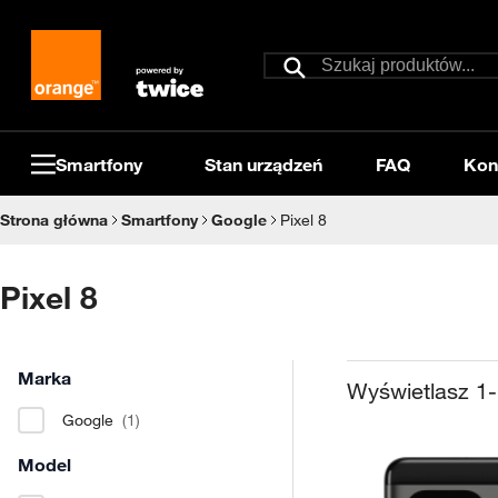
Przejdź do treści
Szukaj
Szukaj
Smartfony
Stan urządzeń
FAQ
Kon
Strona główna
Smartfony
Google
Pixel 8
Pixel 8
Marka
Wyświetlasz
1
-
Google
(1)
Model