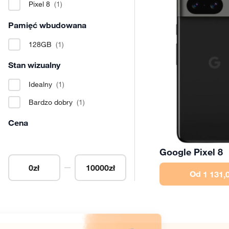
Pixel 8
(1)
Pamięć wbudowana
128GB
(1)
Stan wizualny
Idealny
(1)
Bardzo dobry
(1)
Cena
Google Pixel 8
0
zł
10000
zł
Od
1 131,0