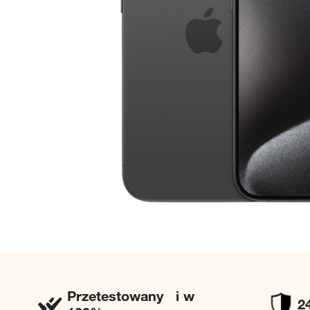
Przetestowany i w
2