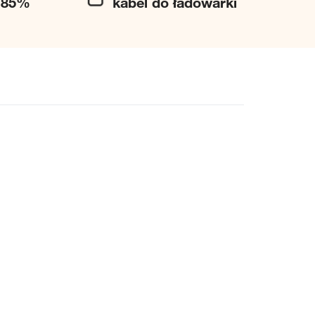
j 85%
kabel do ładowarki