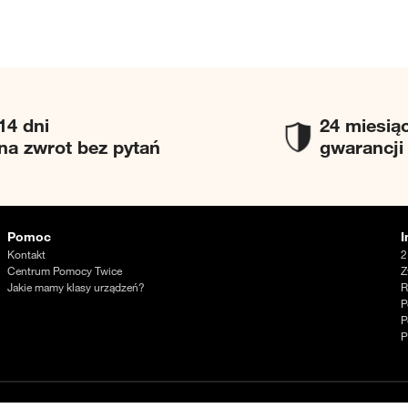
14 dni
24 miesią
na zwrot bez pytań
gwarancji
Pomoc
I
Kontakt
2
Centrum Pomocy Twice
Z
Jakie mamy klasy urządzeń?
R
P
P
P