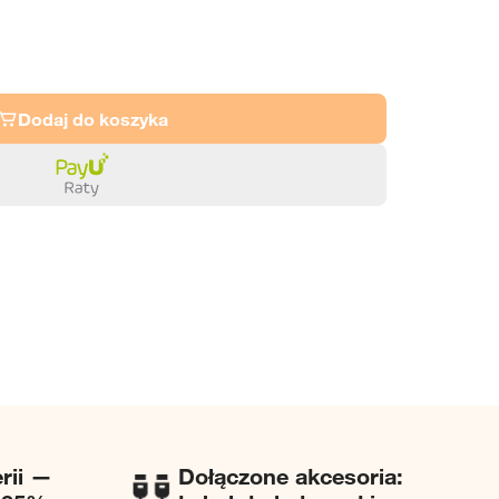
Dodaj do koszyka
erii —
Dołączone akcesoria: