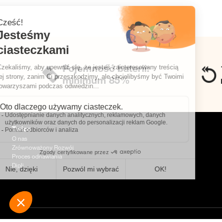
Pojemność baterii:
minimum 85%
Twice
O nas
Zrównoważony Rozwój
Proces odnawiania
Dipli