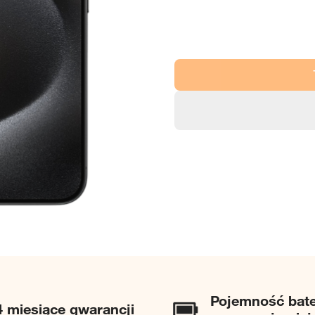
Pojemność bat
4 miesiące gwarancji