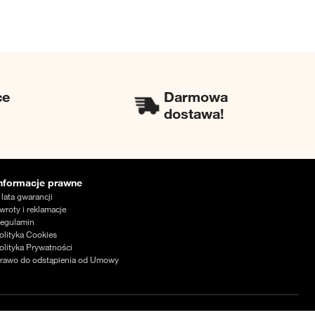
ce
Darmowa
dostawa!
nformacje prawne
 lata gwarancji
wroty i reklamacje
egulamin
olityka Cookies
olityka Prywatności
rawo do odstąpienia od Umowy